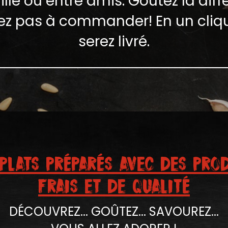
lle ou entre amis. Goûtez la diff
tez pas à commander! En un cliq
serez livré.
PLATS PRéPARéS AVEC DES PRO
FRAIS ET DE QUALITé
DÉCOUVREZ... GOÛTEZ... SAVOUREZ...