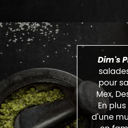
Dim's P
salades
pour sa
Mex, Des
En plus
d'une mul