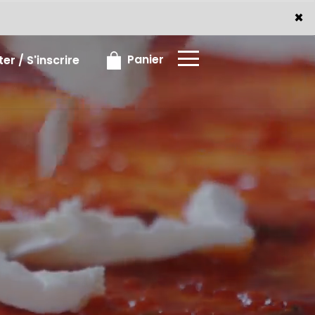
×
×
Panier
r / S'inscrire