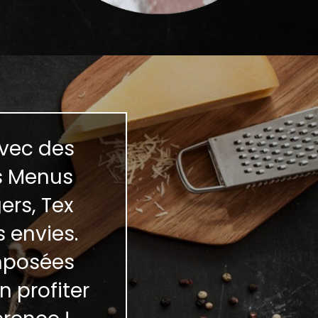
vec des
es Menus
ers, Tex
s envies.
omposées
n profiter