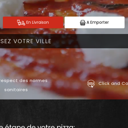
En Livraison
A Emporter
espect des normes
Click and Co
sanitaires
 étape de votre pizza: