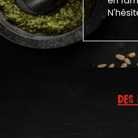
en fami
N'hési
DES 